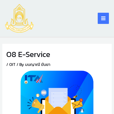
Skip
Main
to
content
Men
O8 E-Service
/
OIT
/ By
มนญาณี ขันยา