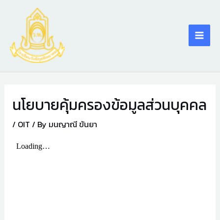
Skip
Main
to
content
Men
นโยบายคุ้มครองข้อมูลส่วนบุคคล
/
OIT
/ By
มนญาณี ขันยา